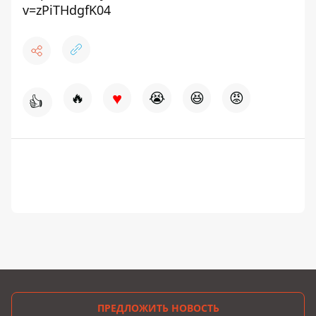
v=zPiTHdgfK04
♥
🔥
😭
😆
😡
👍
ПРЕДЛОЖИТЬ НОВОСТЬ