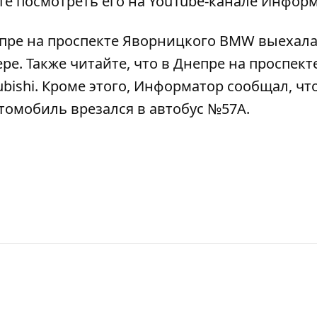
те посмотреть его на
YouTube-канале Инфор
пре на проспекте Яворницкого BMW выехала
ере
. Также читайте, что в Днепре на проспект
bishi
. Кроме этого, Информатор сообщал, чт
томобиль врезался в автобус №57А
.