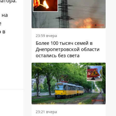
матора
.
 на
е
о
в
23:59 вчера
Более 100 тысяч семей в
Днепропетровской области
остались без света
23:21 вчера