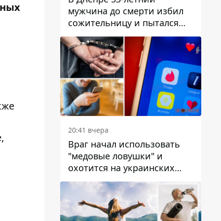
тных
мужчина до смерти избил
сожительницу и пытался
скрыть преступление:
детали
.
акже
20:41 вчера
,
Враг начал использовать
"медовые ловушки" и
охотится на украинских
военнослужащих