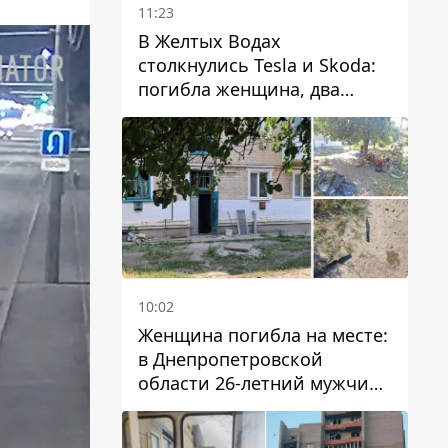
11:23
В Желтых Водах
столкнулись Tesla и Skoda:
погибла женщина, два
человека пострадали
10:02
Женщина погибла на месте:
в Днепропетровской
области 26-летний мужчина
избил трех человек
металлическим предметом