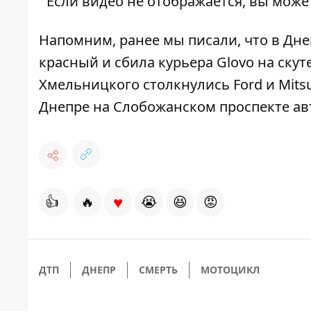
Если видео не отображается, вы може
Напомним, ранее мы писали, что
в Дне
красный и сбила курьера Glovo на скут
Хмельницкого
столкнулись Ford и Mitsu
Днепре на Слобожанском проспекте ав
♥
👍
🔥
😭
😆
😡
ДТП
ДНЕПР
СМЕРТЬ
МОТОЦИКЛ