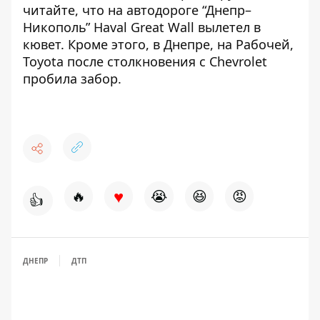
читайте, что на автодороге “Днепр–
Никополь”
Haval Great Wall вылетел в
кювет
. Кроме этого, в Днепре, на Рабочей,
Toyota после столкновения с Chevrolet
пробила забор
.
♥
🔥
😭
😆
😡
👍
ДНЕПР
ДТП