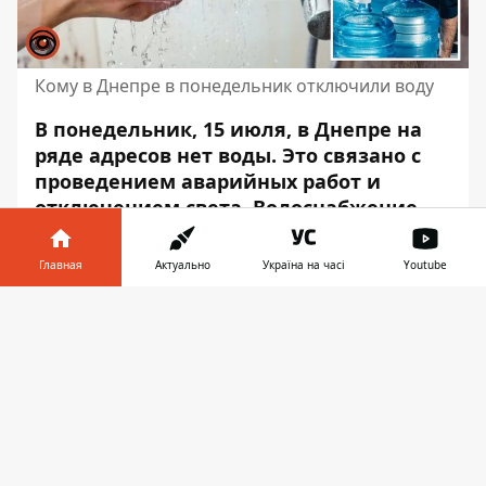
Кому в Днепре в понедельник отключили воду
В понедельник, 15 июля, в Днепре на
ряде адресов нет воды. Это связано с
проведением аварийных работ и
отключением света. Водоснабжение
должно быть возобновлено после
завершения работ и восстановления
Главная
Актуально
Україна на часі
Youtube
электроэнергии.
Информатор в
Скачать
Об этом пишет Информатор со ссылкой
телефоне
👉
на пресс-службу Днепровского городского
совета
. Так, из-за ремонта воды нет у
жителей таких домов:
улица Андрея Фабра, 15-27;
улица Глиняная;