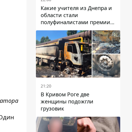
Какие учителя из Днепра и
области стали
полуфиналистами премии
Global Teacher Prize Ukraine
2026
21:20
В Кривом Роге две
матора
женщины подожгли
грузовик
 Один