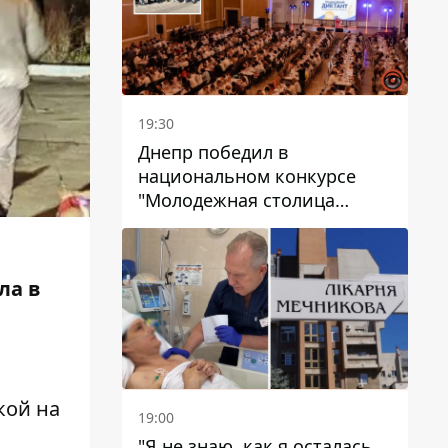
19:30
Днепр победил в
национальном конкурсе
"Молодежная столица
Украины – 2026"
ла в
кой на
19:00
"Я не знаю, как я осталась