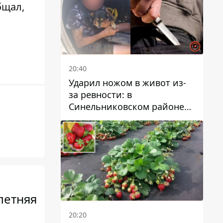
бщал,
20:40
Ударил ножом в живот из-
за ревности: в
Синельниковском районе
задержали 49-летнего
мужчину за убийство
летняя
20:20