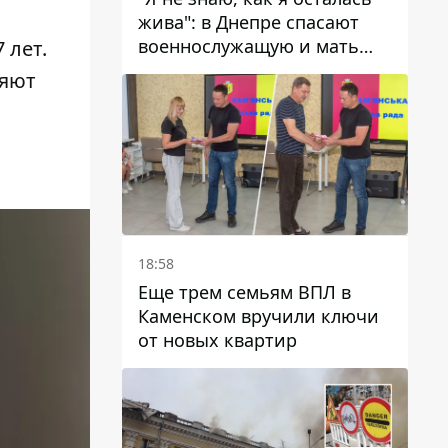
жива": в Днепре спасают
военнослужащую и мать
 лет.
четверых детей, которую
няют
ранил КАБ
18:58
Еще трем семьям ВПЛ в
Каменском вручили ключи
от новых квартир