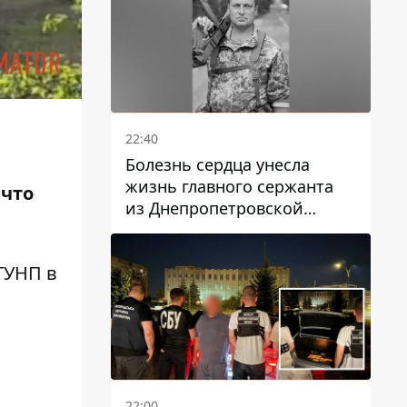
22:40
Болезнь сердца унесла
жизнь главного сержанта
 что
из Днепропетровской
области Юрия Свистуна
ГУНП в
22:00