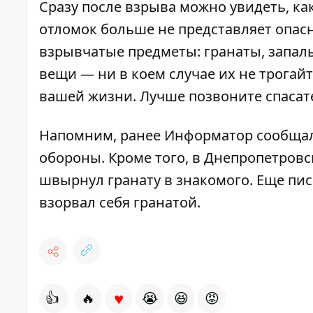
Сразу после взрыва можно увидеть, ка
отломок больше не представляет опасн
взрывчатые предметы: гранаты, запалы
вещи — ни в коем случае их не трогайт
вашей жизни. Лучше позвоните спасате
Напомним, р
анее Информатор сообщал
обороны
. Кроме того, в Днепропетров
швырнул гранату в знакомого
. Еще пис
взорвал себя гранатой
.
♥
👍
🔥
😭
😆
😡