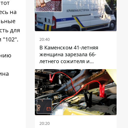
Этот
есь на
ельные
сть для
"102".
20:40
В Каменском 41-летняя
женщина зарезала 66-
инию
летнего сожителя и
пыталась обмануть
ина
полицейских
20:20