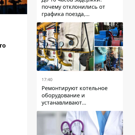
почему отклонились от
графика поезда,
курсирующие через Днепр
и область
то
17:40
Ремонтируют котельное
оборудование и
устанавливают
генераторные установки:
как в Днепре готовятся к
отопительному сезону