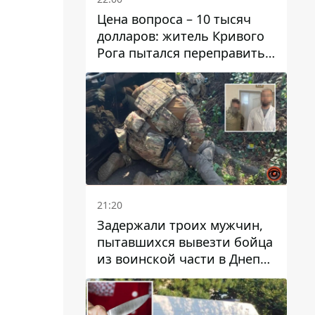
Цена вопроса – 10 тысяч
долларов: житель Кривого
Рога пытался переправить
мужчину в Словакию
21:20
Задержали троих мужчин,
пытавшихся вывезти бойца
из воинской части в Днепр
за 7 тысяч долларов: среди
них был врач