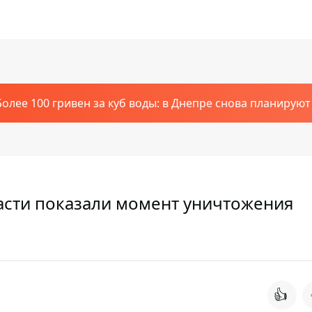
Более 100 гривен за куб воды: в Днепре снова планирую
асти показали момент уничтожения
👍