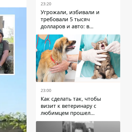
23:20
Угрожали, избивали и
требовали 5 тысяч
долларов и авто: в
Павлограде задержали двух
мужчин
23:00
Как сделать так, чтобы
визит к ветеринару с
любимцем прошел
спокойно: простые советы