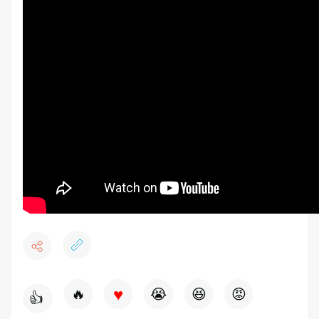
♥
🔥
😭
😆
😡
👍