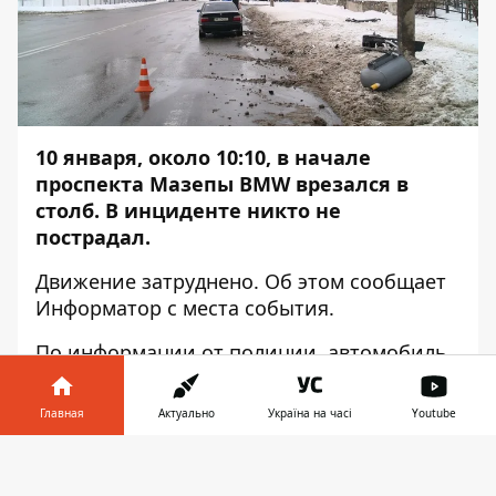
10 января, около 10:10, в начале
проспекта Мазепы BMW врезался в
столб. В инциденте никто не
пострадал.
Движение затруднено. Об этом сообщает
Информатор
с места события.
По информации от полиции, автомобиль
ехал вверх по проспекту Мазепы.
Водитель планировал перестроиться,
Главная
Актуально
Україна на часі
Youtube
однако не справился с управлением,
вылетел на обочину и врезался в столб.
Информатор в
Скачать
телефоне
👉