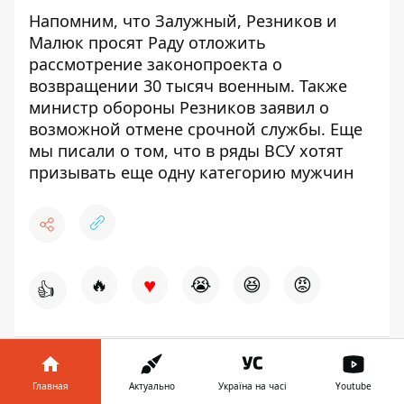
Напомним, что Залужный, Резников и
Малюк просят Раду отложить
рассмотрение законопроекта о
возвращении 30 тысяч военным
. Также
министр обороны Резников заявил о
возможной отмене срочной службы.
Еще
мы писали о том, что в
ряды ВСУ хотят
призывать
еще одну категорию мужчин
♥
🔥
😭
😆
😡
👍
ВОЙНА
НОВОСТИ ОБЛАСТИ
ВСУ
Главная
Актуально
Україна на часі
Youtube