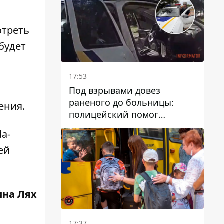
отреть
будет
17:53
Под взрывами довез
раненого до больницы:
ения.
полицейский помог
пострадавшему после атаки
da-
на Каменский район
ей
ина Лях
17:37