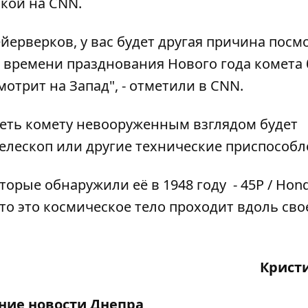
кой на CNN.
йерверков, у вас будет другая причина посм
о времени празднования Нового года комета 
смотрит на Запад", - отметили в CNN.
деть комету невооруженным взглядом будет
елескоп или другие технические приспособл
торые обнаружили её в 1948 году - 45P / Hon
что это космическое тело проходит вдоль сво
Крист
дние
новости Днепра