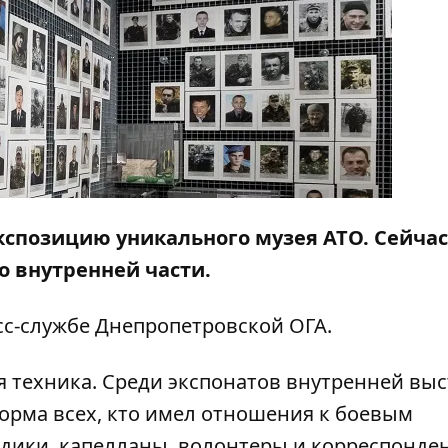
кспозицию уникального музея АТО. Сейчас
о внутренней части.
с-службе Днепропетровской ОГА.
я техника. Среди экспонатов внутренней вы
орма всех, кто имел отношения к боевым
едики, капелланы, волонтеры и корреспонде