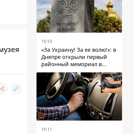
16:53
музея
«За Украину! За ее волю!»: в
Днепре открыли первый
районный мемориал в
честь погибших
Защитников
16:11