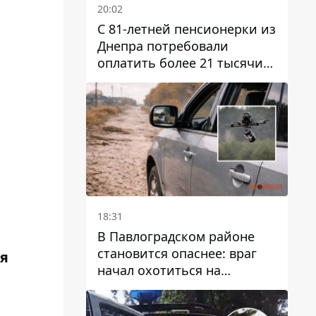
20:02
С 81-летней пенсионерки из
Днепра потребовали
оплатить более 21 тысячи
гривен за "вмешательство в
работу счетчика"
18:31
В Павлоградском районе
становится опаснее: враг
ия
начал охотиться на
гражданский и военный
транспорт