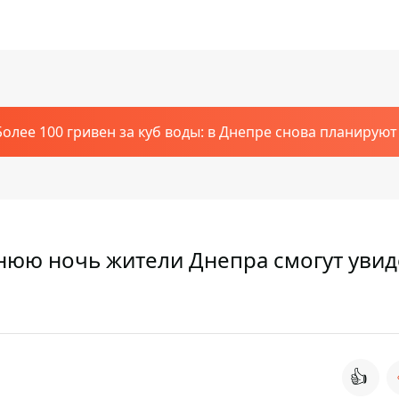
Более 100 гривен за куб воды: в Днепре снова планирую
нюю ночь жители Днепра смогут увид
👍