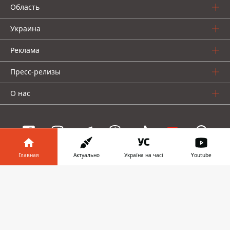
Область
Украина
Реклама
Пресс-релизы
О нас
Главная
Актуально
Україна на часі
Youtube
Информатор проекты
Информатор в
Скачать
Информатор
Информатор
Информатор
телефоне
👉
Украина
Киев
Авто
© 2016-2026 Informator