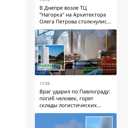
В Днепре возле ТЦ
"Нагорка" на Архитектора
Олега Петрова столкнулись
"скорая" и Toyota: трамваи
№5 задерживаются
13:58
Враг ударил по Павлограду:
погиб человек, горят
склады логистических
компаний и магазина