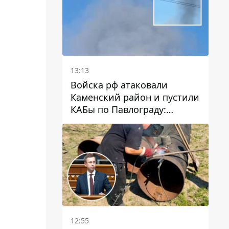
13:13
Войска рф атаковали
Каменский район и пустили
КАБы по Павлограду:
пострадал мужчина, в небо
поднимается столб дыма
12:55