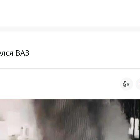
елся ВАЗ
👍