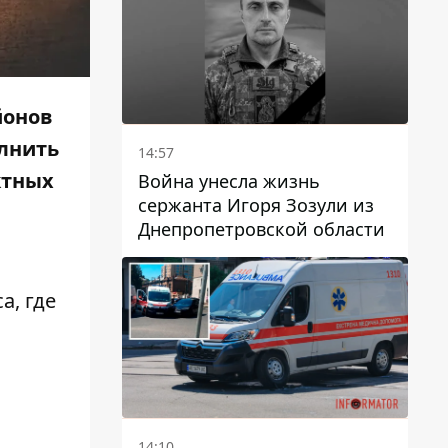
йонов
олнить
14:57
ктных
Война унесла жизнь
сержанта Игоря Зозули из
Днепропетровской области
а, где
14:10