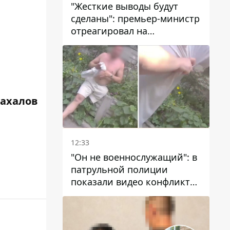
"Жесткие выводы будут
сделаны": премьер-министр
отреагировал на
несколькодневное
отсутствие воды в Марганце
Жахалов
12:33
"Он не военнослужащий": в
патрульной полиции
показали видео конфликта
с мужчиной без ноги на
проспекте Поля в Днепре