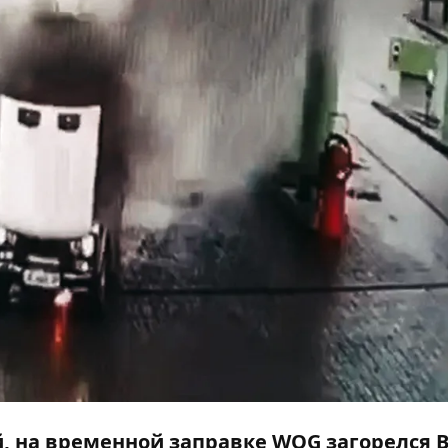
й, на временной заправке WOG загорелся 