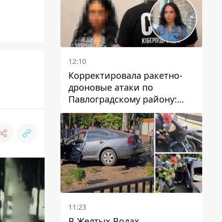
12:10
Корректировала ракетно-
дроновые атаки по
Павлоградскому району:
задержали вражескую
агентку
11:23
В Желтых Водах