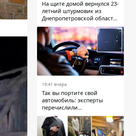
На щите домой вернулся 23-
летний штурмовик из
Днепропетровской области
Богдан Бескровный
19:41 вчера
Так вы портите свой
автомобиль: эксперты
перечислили
распространенные
привычки водителей,
которые на самом деле