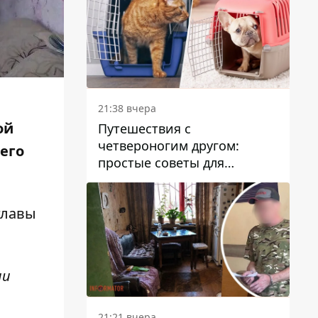
21:38 вчера
ой
Путешествия с
четвероногим другом:
него
простые советы для
поездок с животными
главы
ии
21:21 вчера