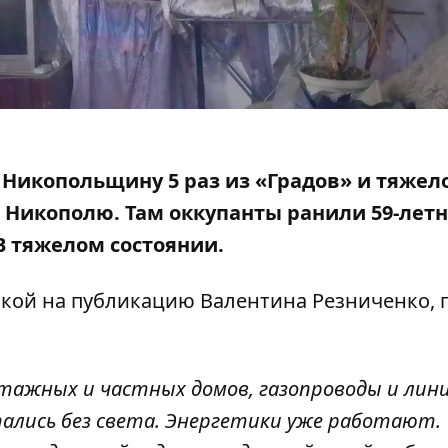
л Никопольщину 5 раз из «Градов» и тяжел
ь
Никополю
. Там оккупанты ранили 59-лет
В тяжелом состоянии.
лкой на
публикацию
Валентина Резниченко, 
оэтажных и частных домов, газопроводы и лин
стались без света. Энергетики уже работают.