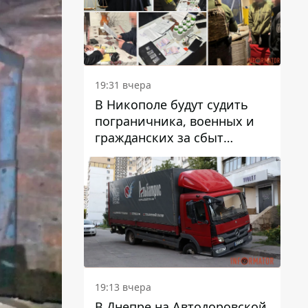
вредят машине
19:31 вчера
В Никополе будут судить
пограничника, военных и
гражданских за сбыт
психотропов
19:13 вчера
В Днепре на Автодоровской