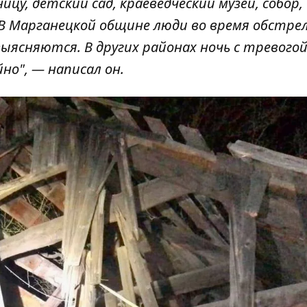
цу, детский сад, краеведческий музей, собор,
 В Марганецкой общине люди во время обстрел
сняются. В других районах ночь с тревогой 
но", — написал он.