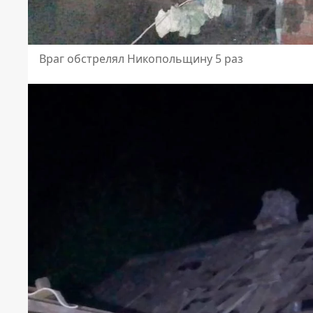
Враг обстрелял Никопольщину 5 раз