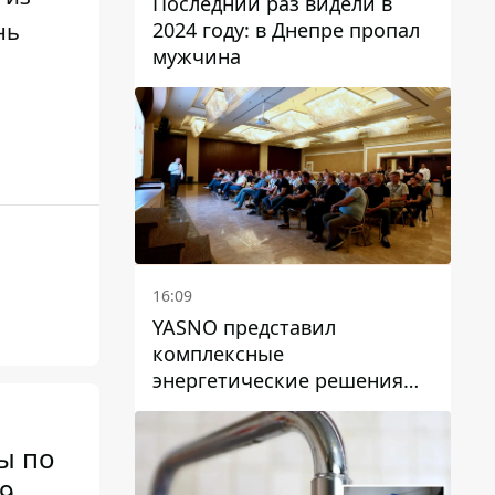
Последний раз видели в
2024 году: в Днепре пропал
нь
мужчина
16:09
YASNO представил
комплексные
энергетические решения
для бизнеса в Днепре
ы по
9