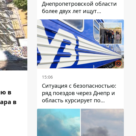
Днепропетровской области
более двух лет ищут
пропавшую женщину
15:06
Ситуация с безопасностью:
ию в
ряд поездов через Днепр и
область курсирует по
ара в
измененному маршруту, а
часть пути заменили
автобусами и электричками