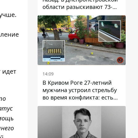
области разыскивают 73-
летнего мужчину
учше.
еление
 идет
14:09
В Кривом Роге 27-летний
мужчина устроил стрельбу
во время конфликта: есть
по
раненый
атус
омощь
шнего
ой