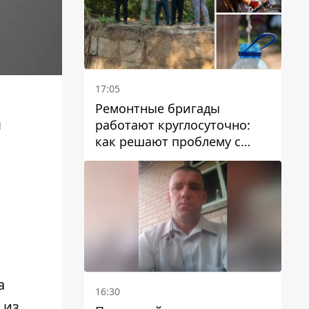
17:05
Ремонтные бригады
я
работают круглосуточно:
как решают проблему с
водой в Марганецкой
громаде
а
16:30
 из