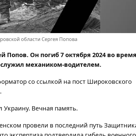
тровской области Сергея Попова
й Попов. Он погиб 7 октября 2024 во врем
 служил механиком-водителем.
форматор со ссылкой на
пост Широковского
.
л Украину. Вечная память.
енском провели в последний путь Защитник
 что
экспертиза подтвердила гибель военного