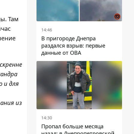
ы. Там
йчас
14:46
ление
В пригороде Днепра
раздался взрыв: первые
данные от ОВА
скренне
сандра
о и для
ания из
14:30
Пропал больше месяца
назад: в Днепропетровской