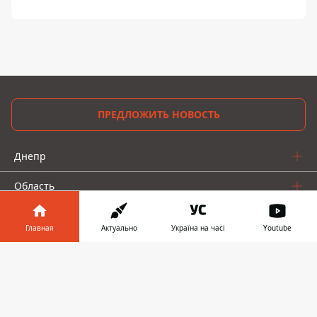
ПРЕДЛОЖИТЬ НОВОСТЬ
Днепр
Область
Украина
Главная
Актуально
Україна на часі
Youtube
Реклама
Информатор в
Скачать
телефоне
👉
Пресс-релизы
О нас