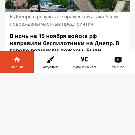
В Днепре в результате вражеской атаки были
повреждены частные предприятия
В ночь на 15 ноября войска рф
направили беспилотники на Днепр. В
городе возникли пожары. Были
повреждены частные компании. Также
была повреждена машина.
Главная
Актуально
Україна на часі
Youtube
Об этом сообщает Информатор со
Информатор в
Скачать
ссылкой на
пост Владислава Гайваненко,
телефоне
👉
в.и.о. председателя Днепропетровской
ОВА
.
Напомним, ранее мы писали, что
5-летняя
девочка потеряла ногу из-за удара рф
.
Также читайте, что происходит
в
Даниловке Днепропетровской области по