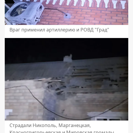
Враг применил артиллерию и РОВД "Град"
Страдали Никополь, Марганецкая,
Красногригорьевская и Мировская громады