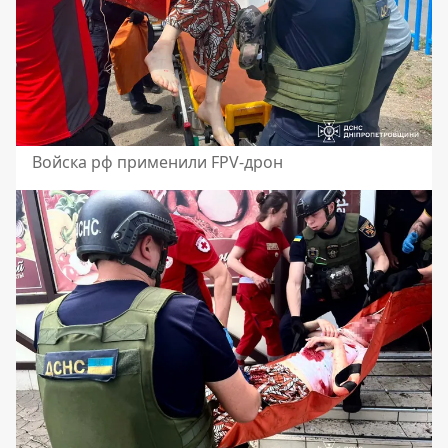
Войска рф применили FPV-дрон