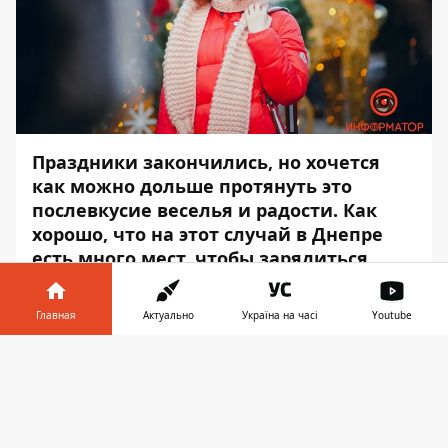
Праздники закончились, но хочется
как можно дольше протянуть это
послевкусие веселья и радости. Как
хорошо, что на этот случай в Днепре
есть много мест, чтобы зарядиться
позитивом.
Главная
Актуально
Україна на часі
Youtube
Информатор
подготовил для вас подборку
мероприятий и просто приятных мест,
Информатор в
Скачать
которым можно посвятить свои
телефоне
👉
выходные.
29 января