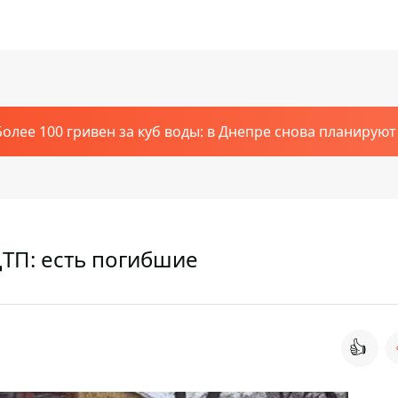
Более 100 гривен за куб воды: в Днепре снова планирую
ТП: есть погибшие
👍