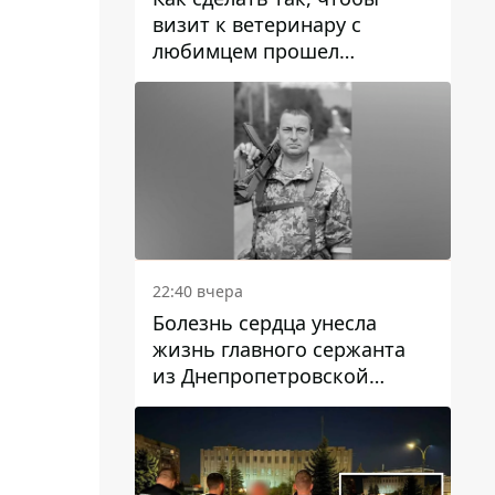
визит к ветеринару с
любимцем прошел
спокойно: простые советы
22:40 вчера
Болезнь сердца унесла
жизнь главного сержанта
из Днепропетровской
области Юрия Свистуна