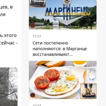
ев, в
иля
ь этого
11:27
сейчас -
Сети постепенно
наполняются: в Марганце
восстанавливают
водоснабжение
10:53