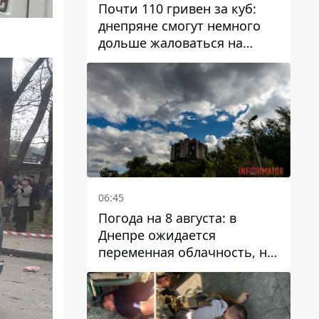
Почти 110 гривен за куб:
днепряне смогут немного
дольше жаловаться на
запланированные тарифы
на воду на 2027 год
06:45
Погода на 8 августа: в
Днепре ожидается
переменная облачность, но
может пойти дождь