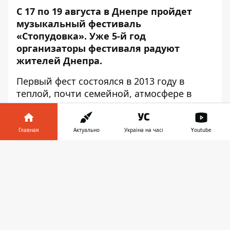
С 17 по 19 августа в Днепре пройдет
музыкальный фестиваль
«Стопудовка». Уже 5-й год
организаторы фестиваля радуют
жителей Днепра.
Первый фест состоялся в 2013 году в
теплой, почти семейной, атмосфере в
экопоселке. «Стопудовка» сегодня - это
масштабный музыкальный фестиваль,
количество посетителей которого
Главная
Актуально
Україна на часі
Youtube
увеличилось до 10 000 гостей. В этом году
Информатор в
фестиваль пройдет на Монастырском
Скачать
телефоне
👉
острове.
В этом году своим творчеством во время
фестиваля порадуют группы и
исполнители: «Ляпис 98», «Бумбокс»,
«Антитіла», Pianoбой, O.Torvald,