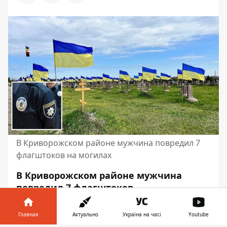
В Криворожском районе мужчина повредил 7
флагштоков на могилах
В Криворожском районе мужчина
повредил 7 флагштоков
государственных флагов,
установленных на могилах павших
Главная
Актуально
Україна на часі
Youtube
военных.
Сообщение в полицию