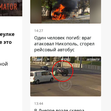
14:27
реулке
Один человек погиб: враг
е это
атаковал Никополь, сгорел
рейсовый автобус
ной
13:44
В Днепре возле сквера