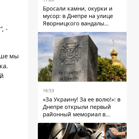
Бросали камни, окурки и
мусор: в Днепре на улице
Яворницкого вандалы
, -
повредили питьевые
фонтаны
ьше мы
ка
.
ой
16:53
«За Украину! За ее волю!»: в
Днепре открыли первый
районный мемориал в
честь погибших
Защитников