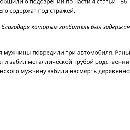
общили о подозрении по части 4 статьи 186
Его содержат под стражей.
 благодаря которым грабитель был задержан"
ня
мужчины повредили три автомобиля
. Ран
рти забил металлической трубой родственни
анского
мужчину забили насмерть деревянн