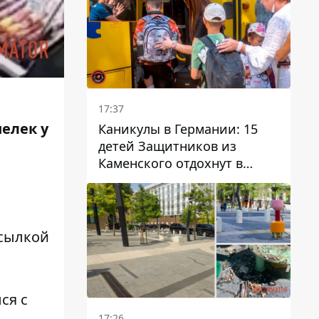
17:37
елек у
Каникулы в Германии: 15
детей Защитников из
Каменского отдохнут в
Вуппертале
сылкой
ся с
17:26