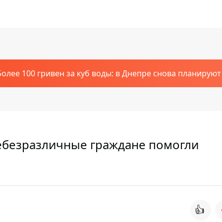
Более 100 гривен за куб воды: в Днепре снова планирую
небезразличные граждане помогли
👍