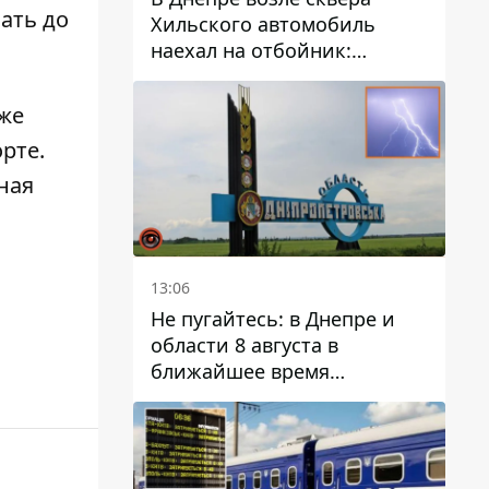
вать до
Хильского автомобиль
наехал на отбойник:
момент происшествия
кже
рте.
ная
13:06
Не пугайтесь: в Днепре и
области 8 августа в
ближайшее время
ожидается гроза