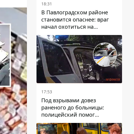
18:31
В Павлоградском районе
становится опаснее: враг
начал охотиться на
гражданский и военный
транспорт
17:53
Под взрывами довез
раненого до больницы:
полицейский помог
пострадавшему после атаки
на Каменский район