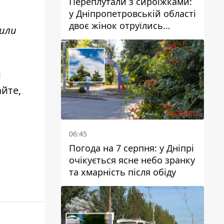
Переплутали з сироїжками:
у Дніпропетровській області
двоє жінок отруїлись
лили
грибами
и
айте,
06:45
Погода на 7 серпня: у Дніпрі
очікується ясне небо зранку
та хмарність після обіду