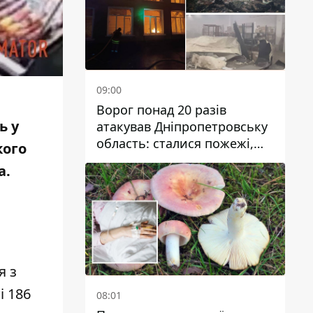
09:00
Ворог понад 20 разів
ь у
атакував Дніпропетровську
область: сталися пожежі,
кого
постраждали будинки,
а.
інфраструктура та авто
я з
і 186
08:01