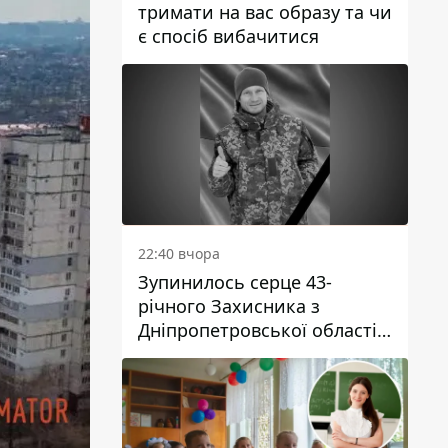
тримати на вас образу та чи
є спосіб вибачитися
22:40 вчора
Зупинилось серце 43-
річного Захисника з
Дніпропетровської області
Євгена Зінченка