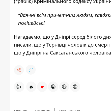
(грабіж) Кримінального кодексу Україн
“Вдячні всім причетним людям, завдяк
поліцейські.
Нагадаємо, що у Дніпрі серед білого дн
писали, що у Тернівці чоловік
до смерт
що у Дніпрі на Саксаганського
чоловіка
♥
👍
🔥
😭
😆
😡
ГРАБІЖ
ПОЛІЦІЯ
КАМ'ЯНСЬКЕ