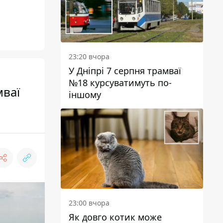
23:20 вчора
У Дніпрі 7 серпня трамваї
№18 курсуватимуть по-
мваї
іншому
23:00 вчора
Як довго котик може