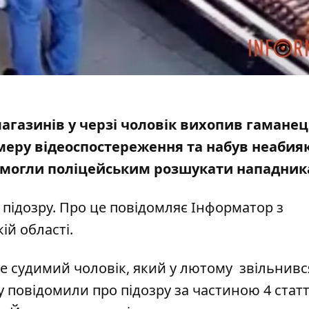
магазинів у черзі чоловік вихопив гаманец
меру відеоспостереження та набув неабия
омогли поліцейським розшукати нападник
підозру. Про це повідомляє Інформатор з
ій області
.
е судимий чоловік, який у лютому звільнивс
 повідомили про підозру за частиною 4 статт