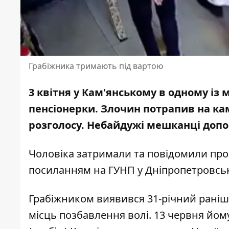
Грабіжника тримають під вартою
3 квітня у Кам'янському в одному із 
пенсіонерки. Злочин
потрапив на ка
розголосу
. Небайдужі мешканці доп
Чоловіка затримали та повідомили про 
посиланням на ГУНП у Дніпропетровськ
Грабіжником виявився 31-річний раніш
місць позбавлення волі.
13 червня йому