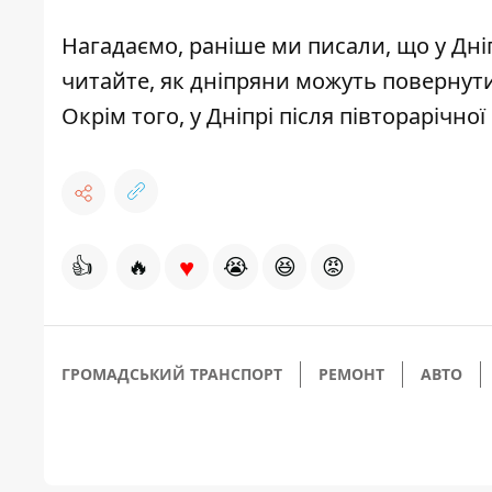
Нагадаємо, раніше ми писали, що у Дн
читайте,
як дніпряни можуть повернути
Окрім того, у Дніпрі після півторарічно
♥
👍
🔥
😭
😆
😡
ГРОМАДСЬКИЙ ТРАНСПОРТ
РЕМОНТ
АВТО