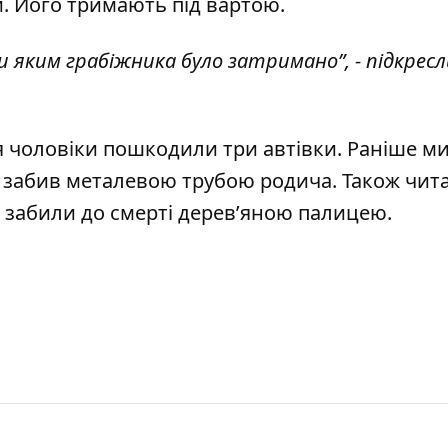
и. Його тримають під вартою.
и яким грабіжника було затримано”, - підкрес
я
чоловіки пошкодили три автівки
. Раніше м
і забив металевою трубою родича
. Також чит
 забили до смерті дерев’яною палицею
.