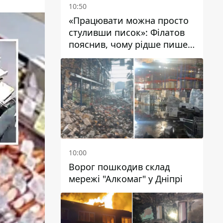
10:50
«Працювати можна просто
стуливши писок»: Філатов
пояснив, чому рідше пише у
соцмережах та
розкритикував медійність
чиновників
10:00
Ворог пошкодив склад
мережі "Алкомаг" у Дніпрі