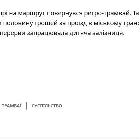
іпрі на маршрут
повернувся ретро-трамвай
. Т
 половину грошей за проїзд
в міському транс
ї перерви
запрацювала дитяча залізниця
.
ТРАМВАЇ
СУСПІЛЬСТВО