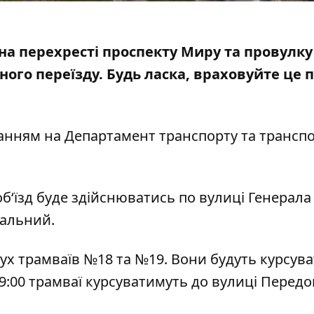
 на перехресті проспекту Миру та провулку
ного переїзду
. Будь ласка, враховуйте це 
анням на Департамент транспорту та трансп
б‘їзд буде здійснюватись по вулиці Генерала
вальний.
 рух трамваїв №18 та №19. Вони будуть курсува
9:00 трамваї курсуватимуть до вулиці Передов