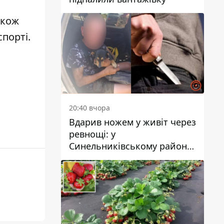
акож
порті.
20:40 вчора
Вдарив ножем у живіт через
ревнощі: у
Синельниківському районі
затримали 49-річного
чоловіка за вбивство