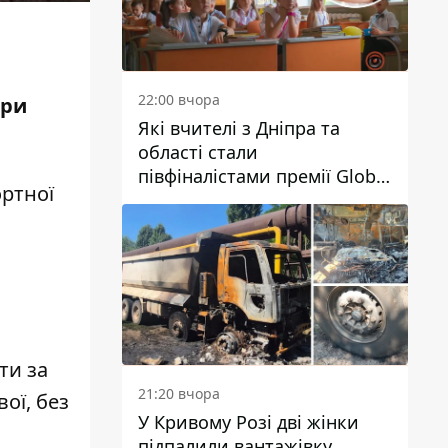
22:00 вчора
при
Які вчителі з Дніпра та
області стали
півфіналістами премії Global
ортної
Teacher Prize Ukraine 2026
ти за
21:20 вчора
ої, без
У Кривому Розі дві жінки
підпалили вантажівку