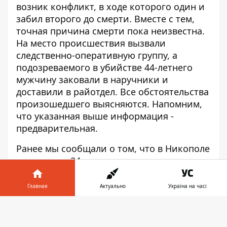
возник конфликт, в ходе которого один и
забил второго до смерти. Вместе с тем,
точная причина смерти пока неизвестна.
На место происшествия вызвали
следственно-оперативную группу, а
подозреваемого в убийстве 44-летнего
мужчину заковали в наручники и
доставили в райотдел. Все обстоятельства
произошедшего выясняются. Напомним,
что указанная выше информация -
предварительная.
Ранее мы сообщали о том, что
в Никополе
застрелили 24-летнего
оперуполномоченного Никопольского
ОП
. Преступниками оказались
56-летний
Главная
Актуально
Україна на часі
местный (предварительно, лидер
Информатор в
преступной группировки) и его 35-летний
Скачать
телефоне
👉
сын
. Также мы писали о том, что
на