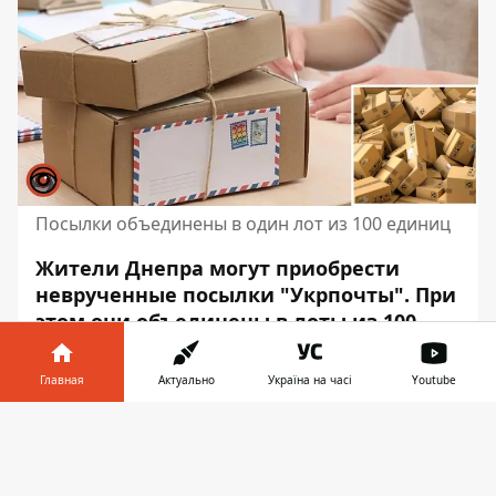
Посылки объединены в один лот из 100 единиц
Жители Днепра могут приобрести
неврученные посылки "Укрпочты". При
этом они объединены в лоты из 100
единиц. Всю адресную информацию на
них удалят.
Главная
Актуально
Україна на часі
Youtube
Такой аукцион проведут и во Львове,
Информатор в
Скачать
Тернополе, Николаеве, Запорожье и
телефоне
👉
Хмельницком. Об этом пишет