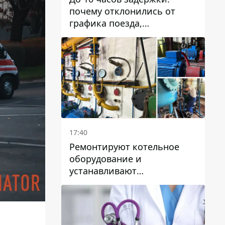
почему отклонились от
графика поезда,
курсирующие через Днепр
и область
17:40
Ремонтируют котельное
оборудование и
устанавливают
генераторные установки:
как в Днепре готовятся к
отопительному сезону