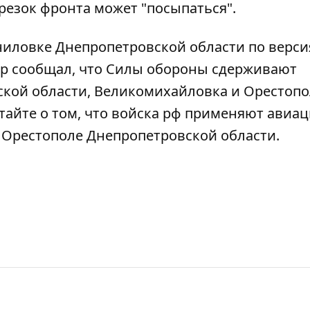
резок фронта может "посыпаться".
ниловке Днепропетровской области по верс
р сообщал, что
Силы обороны сдерживают
ской области, Великомихайловка и Орестоп
итайте о том, что
войска рф применяют авиац
в Орестополе Днепропетровской области
.