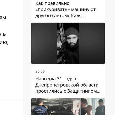
Как правильно
«прикуривать» машину от
другого автомобиля:
иям
инструкция для водителей
оль
ию,
20:00
Навсегда 31 год: в
Днепропетровской области
простились с Защитником
Александром Репиным