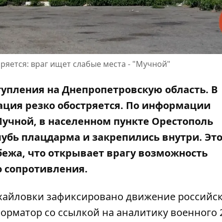
ряется: враг ищет слабые места - "Мучной"
упления на Днепропетровскую область. В
ция резко обостряется. По информации
Мучной, в населенном пункте Орестополь
убь плацдарма и закрепились внутри. Эт
ежа, что открывает врагу возможность
о сопротивления.
ихайловки зафиксировано движение российс
орматор со ссылкой на аналитику
военного 