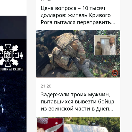
Цена вопроса – 10 тысяч
долларов: житель Кривого
Рога пытался переправить
мужчину в Словакию
21:20
Задержали троих мужчин,
пытавшихся вывезти бойца
из воинской части в Днепр
за 7 тысяч долларов: среди
них был врач