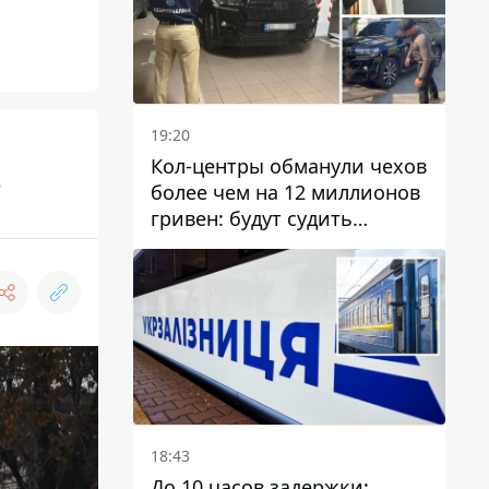
19:20
Кол-центры обманули чехов
о
более чем на 12 миллионов
гривен: будут судить
днепрянина,
организовавшего
транснациональную
преступную организацию
18:43
До 10 часов задержки: