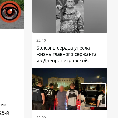
22:40
Болезнь сердца унесла
жизнь главного сержанта
из Днепропетровской
области Юрия Свистуна
о
ких
25-й
22:00