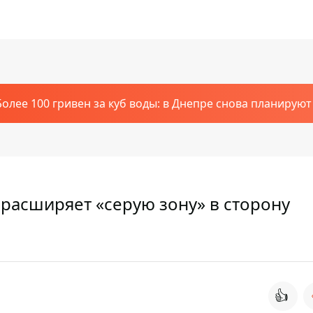
Более 100 гривен за куб воды: в Днепре снова планирую
 расширяет «серую зону» в сторону
👍