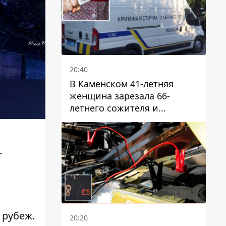
20:40
В Каменском 41-летняя
женщина зарезала 66-
летнего сожителя и
пыталась обмануть
полицейских
т
 рубеж.
20:20