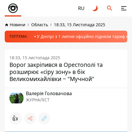
RU
Новини
Область
18:33, 15 Листопада 2025
У Дніпрі з 1 липня офіційно підняли тариф на
ТОПТЕМА:
18:33, 15 листопада 2025
Ворог закріпився в Орестополі та
розширює «сіру зону» в бік
Великомихайлівки ‒ "Мучной"
Валерія Головачова
ЖУРНАЛІСТ
👍