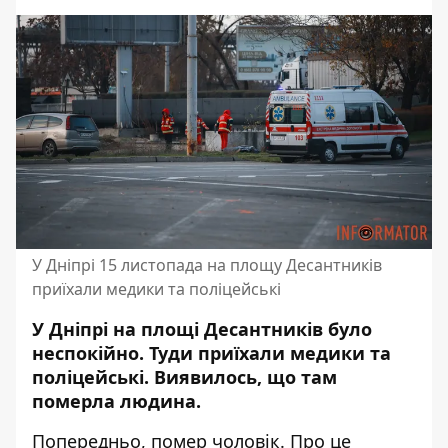
У Дніпрі 15 листопада на площу Десантників
приїхали медики та поліцейські
У Дніпрі на площі Десантників було
неспокійно. Туди приїхали медики та
поліцейські. Виявилось, що там
померла людина.
Попередньо, помер чоловік. Про це