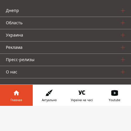
Днепр
Область
Украина
Реклама
Пресс-релизы
О нас
Главная
Актуально
Україна на часі
Youtube
Информатор в
Информатор проекты
Скачать
телефоне
👉
Информатор
Информатор
Информатор
Украина
Киев
Авто