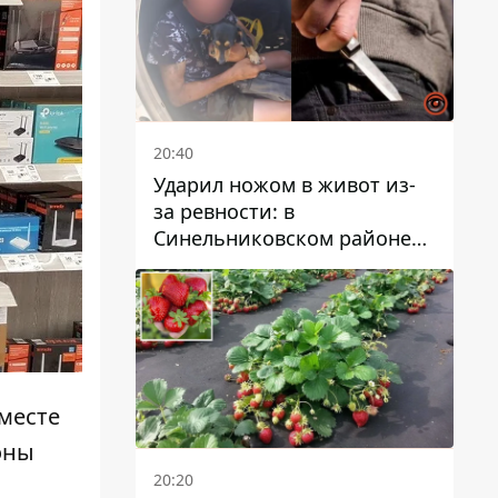
20:40
Ударил ножом в живот из-
за ревности: в
Синельниковском районе
задержали 49-летнего
мужчину за убийство
 месте
оны
20:20