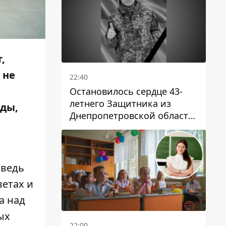
,
 не
22:40
Остановилось сердце 43-
летнего Защитника из
еды,
Днепропетровской области
Евгения Зинченко
 ведь
ветах и
а над
ых
22:00