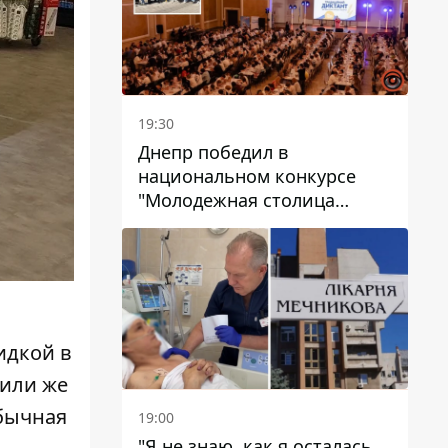
19:30
Днепр победил в
национальном конкурсе
"Молодежная столица
Украины – 2026"
идкой в
 или же
обычная
19:00
"Я не знаю, как я осталась