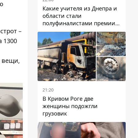
ю
Какие учителя из Днепра и
области стали
полуфиналистами премии
Global Teacher Prize Ukraine
строт –
2026
а 1300
 вещи,
21:20
В Кривом Роге две
женщины подожгли
грузовик