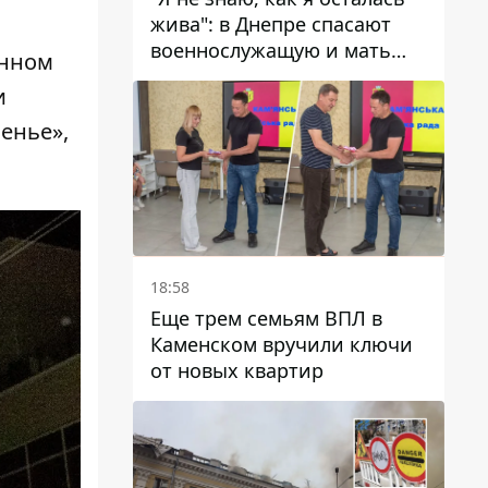
жива": в Днепре спасают
военнослужащую и мать
анном
четверых детей, которую
и
ранил КАБ
енье»,
18:58
Еще трем семьям ВПЛ в
Каменском вручили ключи
от новых квартир