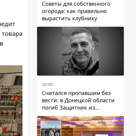
Советы для собственного
огорода: как правильно
вырастить клубнику
редит
 товара
 в
20:00
Считался пропавшим без
вести: в Донецкой области
погиб Защитник из
Каменского Антон
Красовский