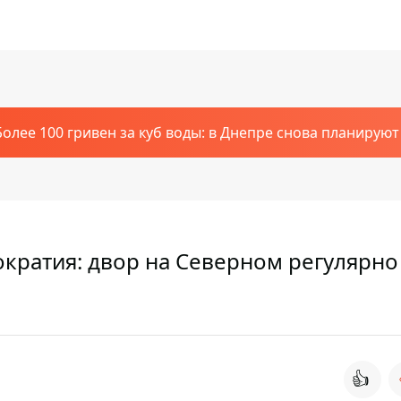
Более 100 гривен за куб воды: в Днепре снова планирую
кратия: двор на Северном регулярно
👍