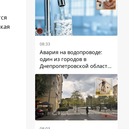
дальнейшем
тся
ская
08:33
Авария на водопроводе:
один из городов в
Днепропетровской области
остался без воды
08:03