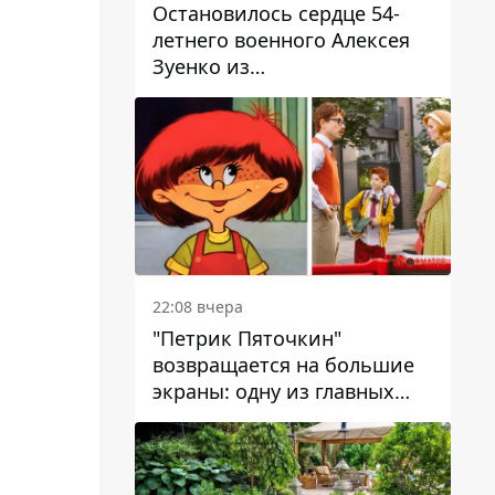
Остановилось сердце 54-
летнего военного Алексея
Зуенко из
Днепропетровской области
22:08 вчера
"Петрик Пяточкин"
возвращается на большие
экраны: одну из главных
ролей сыграет 9-летний
днепрянин Александр
Войтеховский