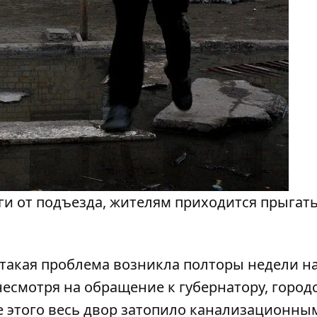
ги от подъезда, жителям приходится прыгать
такая проблема возникла полторы недели на
несмотря на обращение к губернатору, город
е этого весь двор затопило канализационны