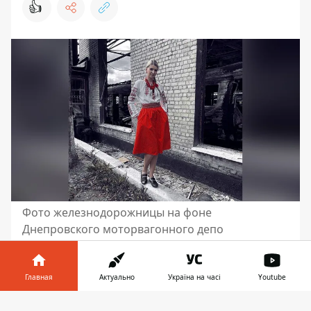
👍
Фото железнодорожницы на фоне
Днепровского моторвагонного депо
19 апреля россияне обстреляли
железнодорожную инфраструктуру в
Главная
Актуально
Україна на часі
Youtube
Днепропетровской области. Вражеская
Информатор в
ракета не только уничтожила