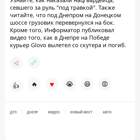
Узнайте, как наказали нацгвардейца,
севшего за руль "под травкой".
Также
читайте, что
под Днепром на Донецком
шоссе грузовик перевернулся на бок
.
Кроме того, Информатор публиковал
видео того, как
в Днепре на Победе
курьер Glovo вылетел со скутера и погиб
.
♥
🔥
😭
😆
😡
👍
ДТП
ДНЕПР
ВИДЕО
НОВЫЙ МОСТ
АВТО