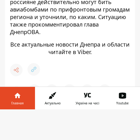
россияне действительно могут бить
авиабомбами по прифронтовым громадам
региона и уточнили, по каким
. Ситуацию
также
прокомментировал глава
ДнепрОВА
.
Все актуальные новости Днепра и области
читайте в
Viber
.
♥
🔥
😭
😆
😡
👍
Главная
Актуально
Україна на часі
Youtube
Информатор в
Скачать
ВОЙНА
ОБСТРЕЛ
телефоне
👉