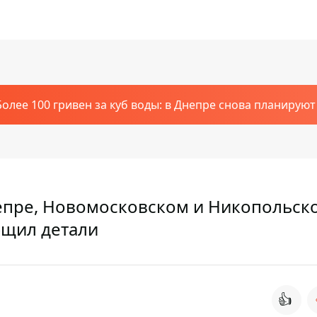
Более 100 гривен за куб воды: в Днепре снова планирую
епре, Новомосковском и Никопольск
бщил детали
👍