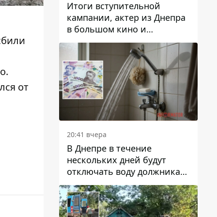
Итоги вступительной
кампании, актер из Днепра
в большом кино и
сбили
полезные советы от
Информатора: топ хороших
новостей недели
ко
.
лся от
20:41 вчера
В Днепре в течение
нескольких дней будут
отключать воду должникам
в Самарском районе: адреса