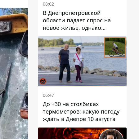
08:02
В Днепропетровской
области падает спрос на
новое жилье, однако
регион в лидерах
предложений по "єОселя"
06:47
До +30 на столбиках
термометров: какую погоду
ждать в Днепре 10 августа