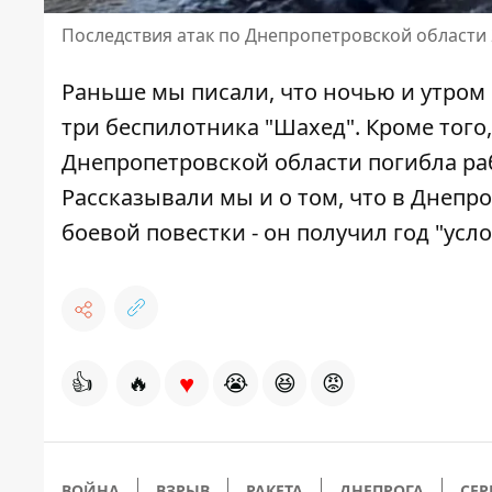
Последствия атак по Днепропетровской области 
Раньше мы писали, что ночью и утром
три беспилотника "Шахед"
. Кроме того
Днепропетровской области
погибла ра
Рассказывали мы и о том, что в Днеп
боевой повестки
- он получил год "усло
♥
👍
🔥
😭
😆
😡
ВОЙНА
ВЗРЫВ
РАКЕТА
ДНЕПРОГА
СЕР