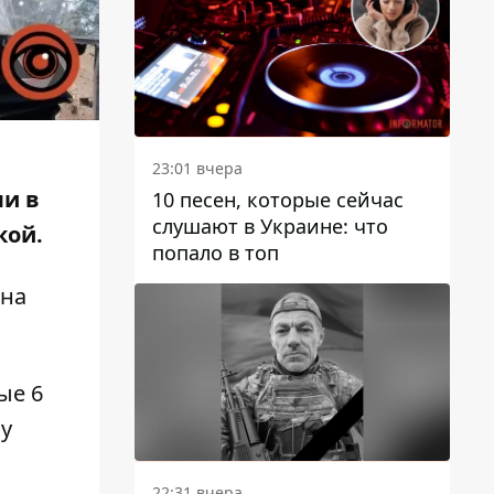
23:01 вчера
и в
10 песен, которые сейчас
слушают в Украине: что
кой
.
попало в топ
 на
ые 6
му
22:31 вчера