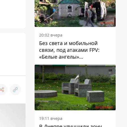
20:02 вчера
Без света и мобильной
связи, под атаками FPV:
«Белые ангелы»
эвакуировали людей из
Межевой громады
19:11 вчера
В Днепре улучшили зону