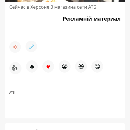
Сейчас в Херсоне 3 магазина сети АТБ
Рекламній материал
♥
🔥
😭
😆
😡
👍
АТБ