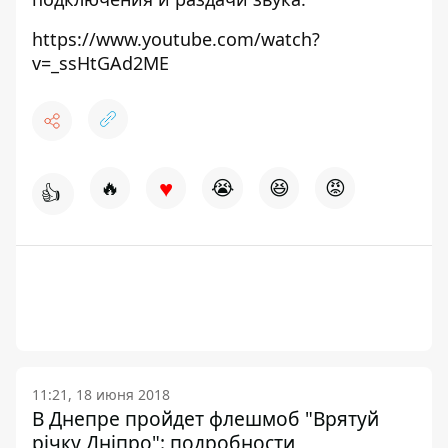
https://www.youtube.com/watch?
v=_ssHtGAd2ME
♥
🔥
😭
😆
😡
👍
11:21, 18 июня 2018
В Днепре пройдет флешмоб "Врятуй
річку Дніпро": подробности