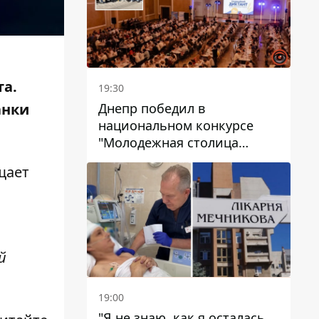
та.
19:30
Днепр победил в
анки
национальном конкурсе
"Молодежная столица
Украины – 2026"
щает
й
19:00
"Я не знаю, как я осталась