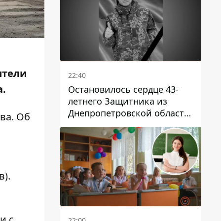
ители
22:40
а
.
Остановилось сердце 43-
летнего Защитника из
Днепропетровской области
ва. Об
Евгения Зинченко
в).
и с
22:00