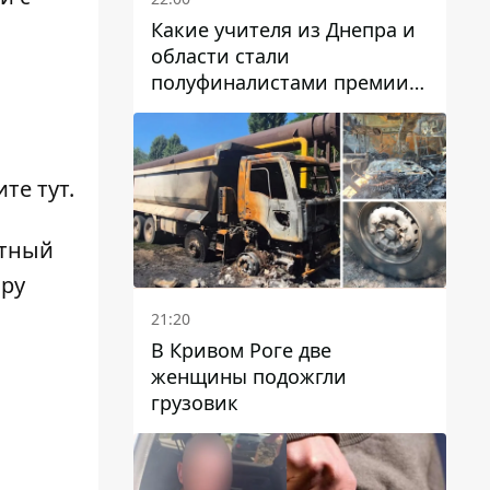
Какие учителя из Днепра и
области стали
полуфиналистами премии
Global Teacher Prize Ukraine
2026
щите
тут
.
етный
пру
21:20
В Кривом Роге две
женщины подожгли
грузовик