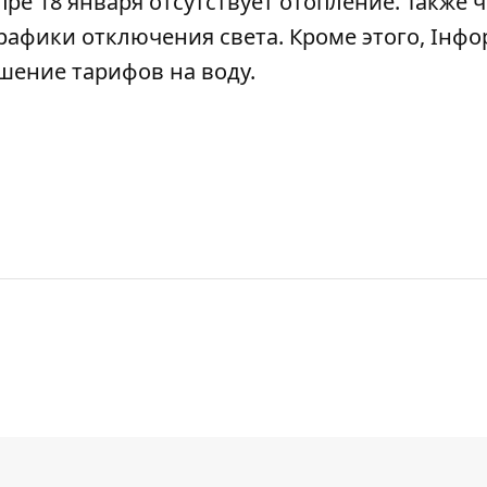
пре 18 января отсутствует отопление
. Также 
графики отключения света
. Кроме этого, Інф
шение тарифов на воду
.