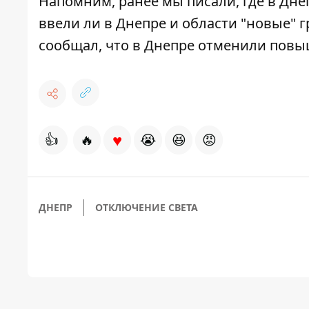
Напомним, ранее мы писали,
где в Дне
ввели ли в Днепре и области "новые" 
сообщал, что в Днепре отменили
повы
♥
👍
🔥
😭
😆
😡
ДНЕПР
ОТКЛЮЧЕНИЕ СВЕТА