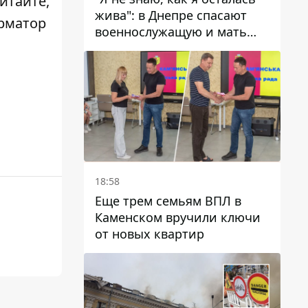
читайте,
жива": в Днепре спасают
орматор
военнослужащую и мать
четверых детей, которую
ранил КАБ
18:58
Еще трем семьям ВПЛ в
Каменском вручили ключи
от новых квартир