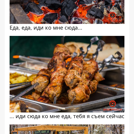
Еда, еда, иди ко мне сюда...
... иди сюда ко мне еда, тебя я съем сейчас