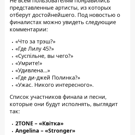
Не всем пользователям понравились
представленные артисты, из которых
отберут достойнейшего. Под новостью о
финалистах можно увидеть следующие
комментарии:
«Что за трэш?»
«Где Лилу 45?»
«Суспільне, вы чего?»
«Умрите!»
«Удивлена…»
«Где ди-джей Полинка?»
«Ужас. Никого интересного».
Список участников финала и песни,
которые они будут исполнять, выглядит
так:
2TONE
–
«Квітка»
Angelina
–
«Stronger»