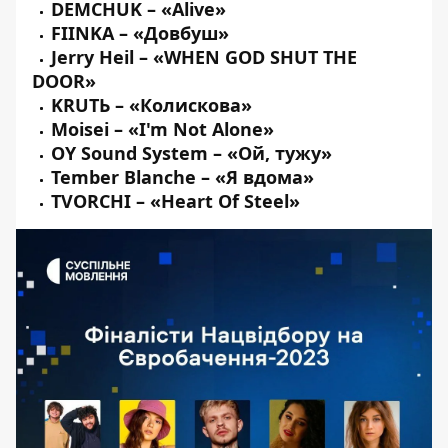
DEMCHUK
–
«Alive»
FIINKA
–
«Довбуш»
Jerry Heil
–
«WHEN GOD SHUT THE
DOOR»
KRUTЬ
–
«Колискова»
Moisei
–
«I'm Not Alone»
OY Sound System
–
«Ой, тужу»
Tember Blanche
–
«Я вдома»
TVORCHI
–
«Heart Of Steel»