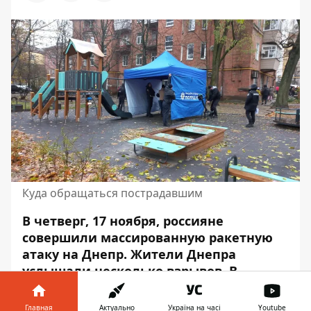
Куда обращаться пострадавшим
В четверг, 17 ноября, россияне
совершили массированную ракетную
атаку на Днепр. Жители Днепра
услышали
несколько взрывов
. В
результате обстрела многие дома
повреждены. В домах выбило окна и
Главная
Актуально
Україна на часі
Youtube