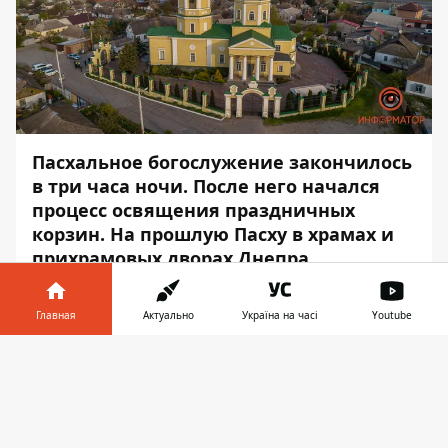
Пасхальное богослужение закончилось
в три часа ночи. После него начался
процесс освящения праздничных
корзин. На прошлую Пасху в храмах и
прихрамовых дворах Днепра
собиралось очень много людей. В этом
году все иначе.
Главная
Актуально
Україна на часі
Youtube
В большинстве случаев, возле церквей
Информатор в
Скачать
можно встретить только сотрудников
телефоне
👉
полиции, которые следят за порядком. А
возле некоторых - вообще никого нет.
Информатор
решил проверить, как Днепр