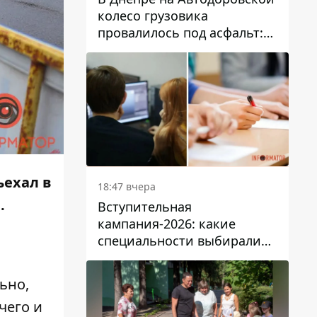
колесо грузовика
провалилось под асфальт:
движение заблокировано
ъехал в
18:47 вчера
.
Вступительная
кампания-2026: какие
специальности выбирали
абитуриенты в Украине
ьно,
чего и