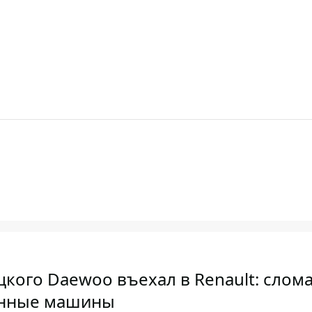
цкого Daewoo въехал в Renault: сло
анные машины