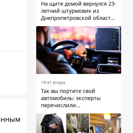
На щите домой вернулся 23-
летний штурмовик из
Днепропетровской области
Богдан Бескровный
19:41 вчера
Так вы портите свой
автомобиль: эксперты
перечислили
распространенные
манным
привычки водителей,
которые на самом деле