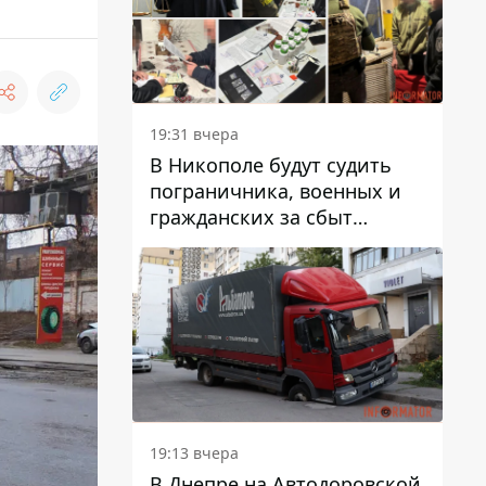
вредят машине
19:31 вчера
В Никополе будут судить
пограничника, военных и
гражданских за сбыт
психотропов
19:13 вчера
В Днепре на Автодоровской