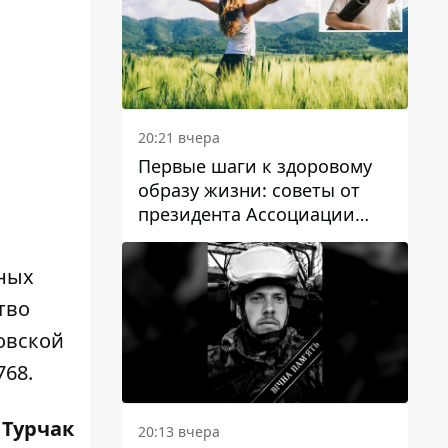
20:21 вчера
Первые шаги к здоровому
образу жизни: советы от
президента Ассоциации
диетологов Украины
нных
тво
ровской
768.
 Турчак
20:13 вчера