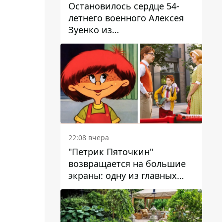
Остановилось сердце 54-
летнего военного Алексея
Зуенко из
Днепропетровской области
22:08 вчера
"Петрик Пяточкин"
возвращается на большие
экраны: одну из главных
ролей сыграет 9-летний
днепрянин Александр
Войтеховский