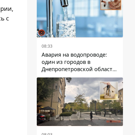
дальнейшем
рии,
ь с
08:33
Авария на водопроводе:
один из городов в
Днепропетровской области
остался без воды
08:03