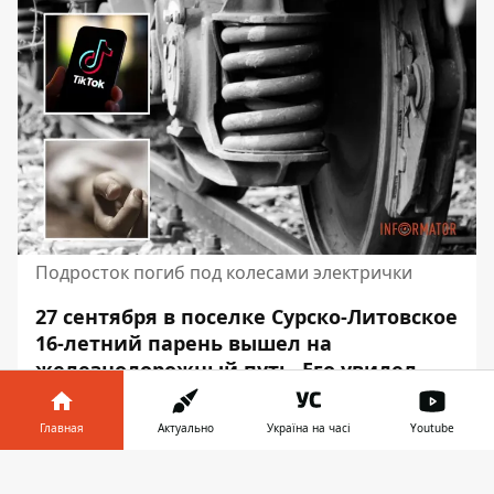
Подросток погиб под колесами электрички
27 сентября в поселке Сурско-Литовское
16-летний парень вышел на
железнодорожный путь. Его увидел
машинист электрички и подал
звуковой сигнал. К сожалению,
Главная
Актуально
Україна на часі
Youtube
избежать столкновения не удалось
.
Информатор в
Скачать
Подросток погиб на месте. Об этом