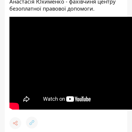
Анастасія Юхименко - фахівчиня центру
безоплатної правової допомоги.