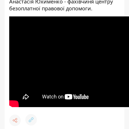
Анастасія Юхименко - фахівчиня центру
безоплатної правової допомоги.