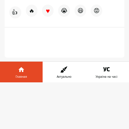
♥
🔥
😭
😆
😡
👍
Главная
Актуально
Україна на часі
Информатор в
Скачать
телефоне
👉
ПРЕДЛОЖИТЬ НОВОСТЬ
Днепр
Область