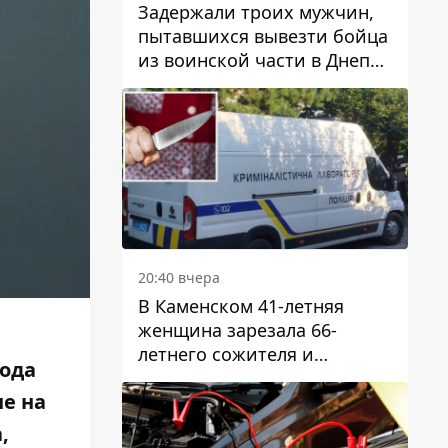
Задержали троих мужчин,
пытавшихся вывезти бойца
из воинской части в Днепр
за 7 тысяч долларов: среди
них был врач
20:40 вчера
В Каменском 41-летняя
женщина зарезала 66-
летнего сожителя и
ода
пыталась обмануть
не на
полицейских
,