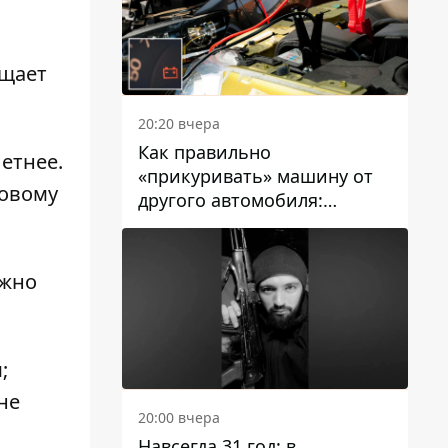
бщает
20:20 вчера
Как правильно
етнее.
«прикуривать» машину от
новому
другого автомобиля:
инструкция для водителей
ужно
;
не
20:00 вчера
Навсегда 31 год: в