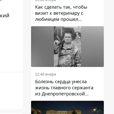
Как сделать так, чтобы
визит к ветеринару с
ский
любимцем прошел
спокойно: простые советы
22:40 вчера
Болезнь сердца унесла
жизнь главного сержанта
из Днепропетровской
области Юрия Свистуна