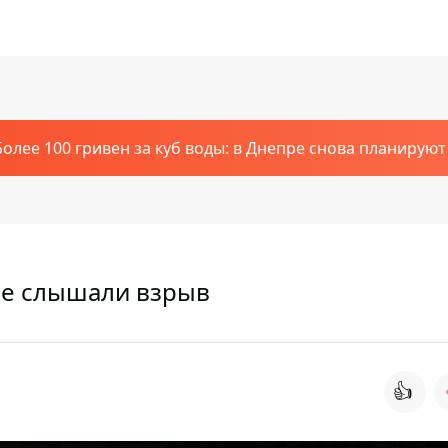
Более 100 гривен за куб воды: в Днепре снова планирую
пре слышали взрыв
👍