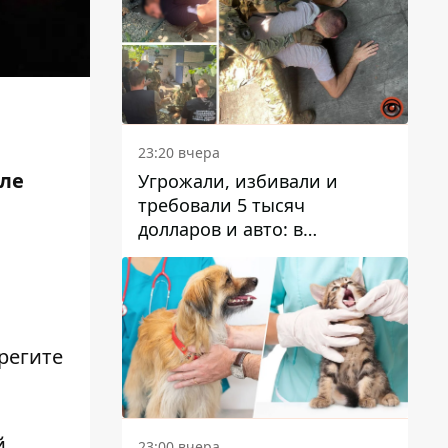
23:20 вчера
сле
Угрожали, избивали и
требовали 5 тысяч
долларов и авто: в
Павлограде задержали двух
мужчин
регите
й
23:00 вчера