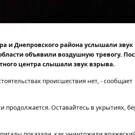
пра и Днепровского района услышали звук
 области объявили воздушную тревогу. По
стного центра
слышали звук взрыва.
оятельствах происшествия нет, - сообщает
ти продолжается. Оставайтесь в укрытиях, бе
бригады показали, как
уничтожили вражески