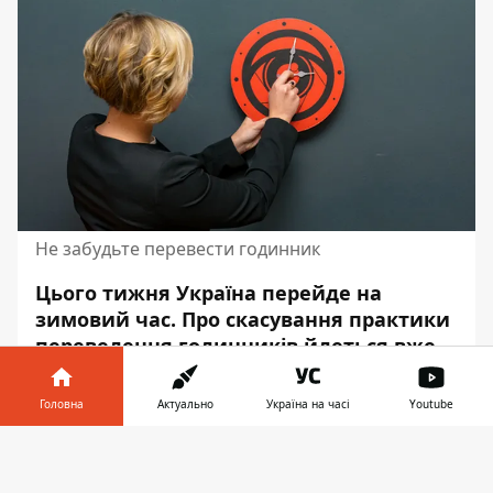
Не забудьте перевести годинник
Цього тижня Україна перейде на
зимовий час.
Про скасування
практики
переведення годинників йдеться вже
давно, але поки що без змін. Так,
стрілки годинника в Україні на
Головна
Актуально
Україна на часі
Youtube
зимовий час переводять в останню
Інформатор у
неділю жовтня, а саме - 30 числа, рівно
Завантажити
телефоні
👉
о 04:00. Час переводять на годину