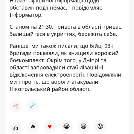
Наразі офіційної інформації щодо
обставин події немає, - повідомляє
Інформатор.
Станом на 21:30, тривога в області триває.
Залишайтеся в укриттях, бережіть себе.
Раніше ми також писали, що бійці 93-ї
бригади показали, як
знищили ворожий
боєкомплект
. Окрім того, у Дніпрі та
області запровадили
стабілізаційні
відключення електроенергії
. Повідомляли
ми і про те, що вороги
атакували
Нікопольський район області
.
♥
🔥
😭
😆
😡
👍