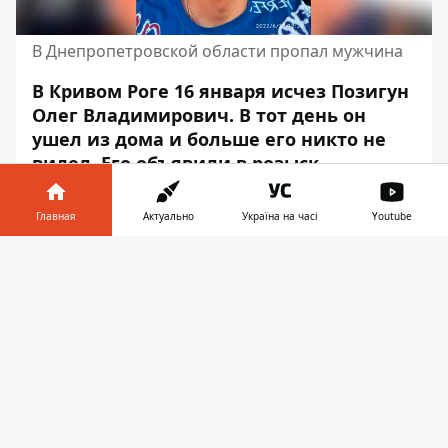
В Днепропетровской области пропал мужчина
В Кривом Роге 16 января исчез Позигун
Олег Владимирович. В тот день он
ушел из дома и больше его никто не
видел.
Его объявили в розыск
.
Об этом сообщает Информатор
Главная
Актуально
Україна на часі
Youtube
со
ссылкой
на Поиск детей Кривой Рог.
Информацию о розыске Информатору
Информатор в
Скачать
подтвердили в пресс-службе ГУНП в
телефоне
👉
Днепропетровской области.
Приметы разыскиваемого:
Рост 192 см, короткие темные волосы,
карие глаза.
Был одет: