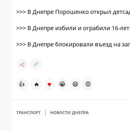
>>>
В Днепре Порошенко открыл детса
>>>
В Днепре избили и ограбили 16-лет
>>>
В Днепре блокировали въезд на за
♥
👍
🔥
😭
😆
😡
ТРАНСПОРТ
НОВОСТИ ДНЕПРА