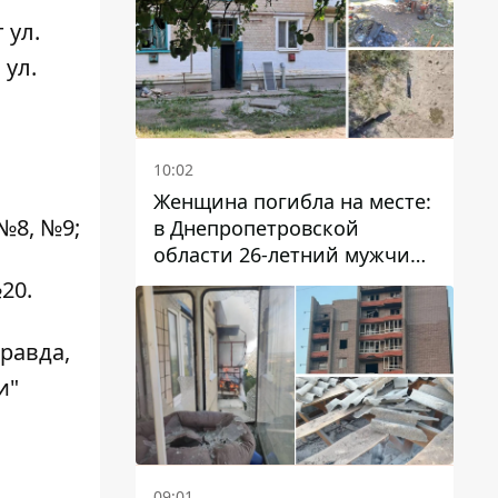
 ул.
 ул.
10:02
Женщина погибла на месте:
№8, №9;
в Днепропетровской
области 26-летний мужчина
избил трех человек
20.
металлическим предметом
равда,
и"
09:01