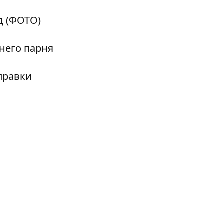
д (ФОТО)
него парня
правки