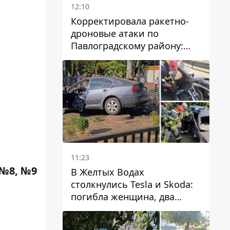
12:10
Корректировала ракетно-
дроновые атаки по
Павлоградскому району:
задержали вражескую
агентку
11:23
 №8, №9
В Желтых Водах
столкнулись Tesla и Skoda:
погибла женщина, два
человека пострадали