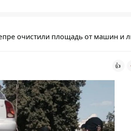
епре очистили площадь от машин и 
👍