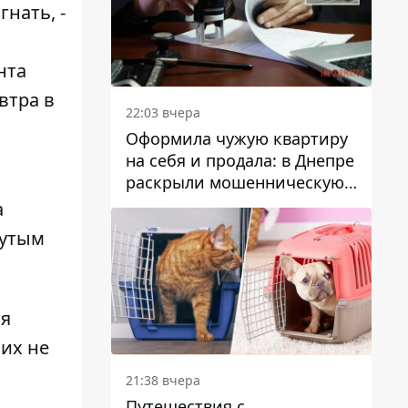
нать, -
нта
втра в
22:03 вчера
Оформила чужую квартиру
на себя и продала: в Днепре
раскрыли мошенническую
схему с недвижимостью
а
нутым
тя
 их не
21:38 вчера
Путешествия с