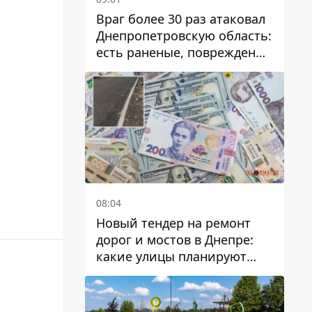
Враг более 30 раз атаковал
Днепропетровскую область:
есть раненые, повреждены
лицей, дома и предприятия
08:04
Новый тендер на ремонт
дорог и мостов в Днепре:
какие улицы планируют
обновить и сколько
десятков миллионов гривен
на это хотят потратить