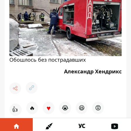
Обошлось без пострадавших
Александр Хендрикс
♥
🔥
😭
😆
😡
👍