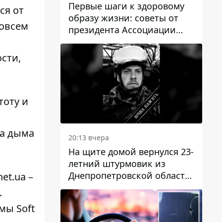
Первые шаги к здоровому
ся от
образу жизни: советы от
совсем
президента Ассоциации
диетологов Украины
сти,
тоту и
ка дыма
20:13 вчера
На щите домой вернулся 23-
летний штурмовик из
Днепропетровской области
et.ua –
Богдан Бескровный
.
мы Soft