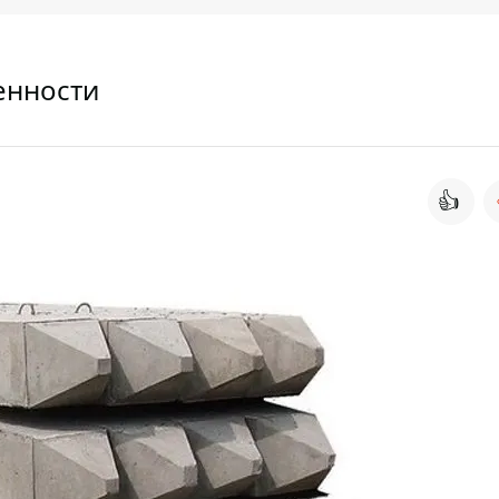
енности
👍