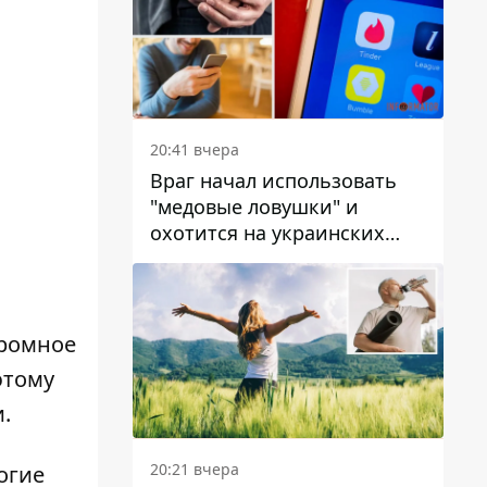
20:41 вчера
Враг начал использовать
"медовые ловушки" и
охотится на украинских
военнослужащих
громное
этому
.
20:21 вчера
огие