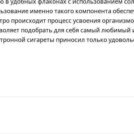
ию в удобных флаконах с использованием со
ьзование именно такого компонента обеспе
тро происходит процесс усвоения организмо
воляет подобрать для себя самый любимый 
ктронной сигареты приносил только удоволь