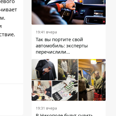
левого
чивает
м.
и
19:41 вчера
ствие.
Так вы портите свой
автомобиль: эксперты
перечислили
распространенные
привычки водителей,
которые на самом деле
вредят машине
19:31 вчера
В Никополе будут судить