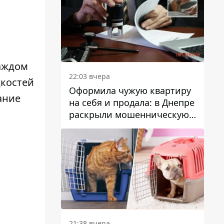
каждом
22:03 вчера
костей
Оформила чужую квартиру
ание
на себя и продала: в Днепре
раскрыли мошенническую
схему с недвижимостью
21:38 вчера