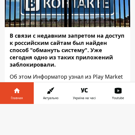
В связи с недавним запретом на доступ
к российским сайтам был найден
способ "обмануть систему". Уже
сегодня одно из таких приложений
заблокировали.
Об этом
Информатор
узнал из Play Market
и App Store.
15 мая Президент Украины Петр
Главная
Актуально
Україна на часі
Youtube
Порошенко
подписал закон
о новых
санкциях против России. Они включают
Информатор в
Скачать
запрет доступа в Украине к ресурсам
телефоне
👉
«Вконтакте», «Одноклассники» и «Яндекс».
В панике люди начали искать способ